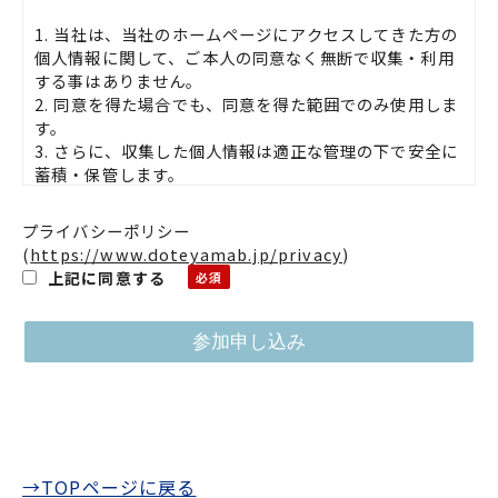
1. 当社は、当社のホームページにアクセスしてきた方の
個人情報に関して、ご本人の同意なく無断で収集・利用
する事はありません。
2. 同意を得た場合でも、同意を得た範囲でのみ使用しま
す。
3. さらに、収集した個人情報は適正な管理の下で安全に
蓄積・保管します。
個人情報の利用目的について
プライバシーポリシー
(
https://www.doteyamab.jp/privacy
)
お客様の個人情報は下記の目的に使用させていただきま
上記に同意する
す。下記の目的以外で個人情報を使用する場合は、改め
て目的をお知らせし、お客様の同意を得た上で使用いた
します。また、お客様が個人情報の提供を拒否された場
合は、弊社が提供するサービスがお受けできなくなる場
合がございます。
1. メールによる商品のご案内・ご提案
2. 案内資料・請求書等の送付
3. 商品・サービスの正確な提供
→TOPページに戻る