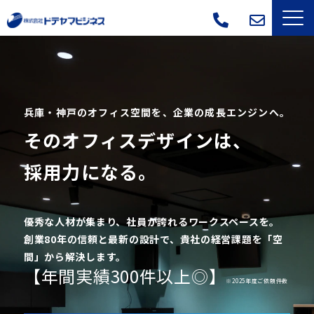
サービス一覧
選ばれる理由
兵庫・神戸のオフィス空間を、企業の成長エンジンへ。
そのオフィスデザインは、
導入事例
採用力になる。
よくあるご質問
会社概要
優秀な人材が集まり、社員が誇れるワークスペースを。
創業80年の信頼と最新の設計で、貴社の経営課題を「空
ブログ
間」から解決します。
【年間実績300件以上◎】
※2025年度ご依頼件数